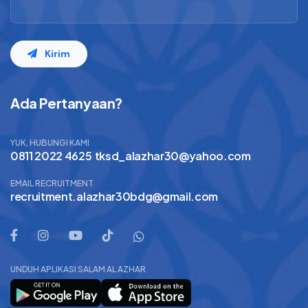
Kirim
Ada Pertanyaan?
YUK, HUBUNGI KAMI
0811 2022 4625
tksd_alazhar30@yahoo.com
EMAIL RECRUITMENT
recruitment.alazhar30bdg@gmail.com
UNDUH APLIKASI SALAM AL AZHAR